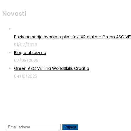
Novosti
Poziv na sudjelovanje u pilot fazi XR alata – Green ASC 
01/07/2026
Blog o ableizmu
07/08/2025
Green ASC VET na WorldSkills Croatia
04/10/2025
Prijavite se na newsletter