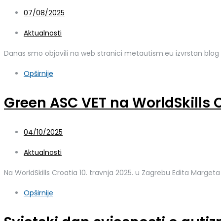
07/08/2025
Aktualnosti
Danas smo objavili na web stranici metautism.eu izvrstan blog
Opširnije
Green ASC VET na WorldSkills 
04/10/2025
Aktualnosti
Na WorldSkills Croatia 10. travnja 2025. u Zagrebu Edita Margeta 
Opširnije