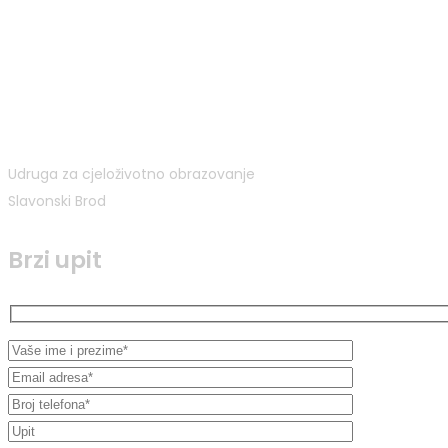
Udruga za cjeloživotno obrazovanje
Slavonski Brod
Brzi upit