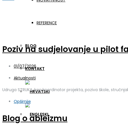
INOVATIVNOST
Aktualnosti
REFERENCE
BLOG
Poziv na sudjelovanje u pilot 
01/07/2026
KONTAKT
Aktualnosti
Udruga STRUKA, kao koordinator projekta, poziva škole, stručnjak
Opširnije
Blog o ableizmu