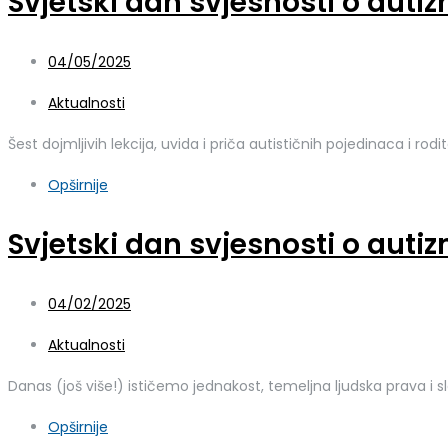
Svjetski dan svjesnosti o autiz
04/05/2025
Aktualnosti
Šest dojmljivih lekcija, uvida i priča autističnih pojedinaca i rodi
Opširnije
Svjetski dan svjesnosti o auti
04/02/2025
Aktualnosti
Danas (još više!) ističemo jednakost, temeljna ljudska prava 
Opširnije