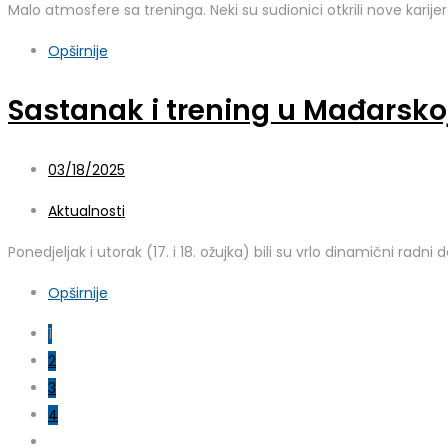
Malo atmosfere sa treninga. Neki su sudionici otkrili nove karij
Opširnije
Sastanak i trening u Mađarsko
03/18/2025
Aktualnosti
Ponedjeljak i utorak (17. i 18. ožujka) bili su vrlo dinamični radni
Opširnije
1
2
3
4