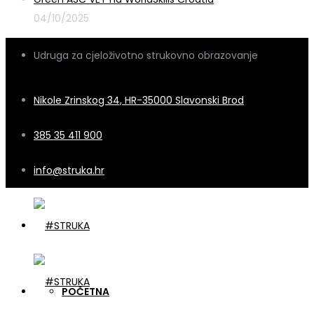
04/10/2025
Udruga za cjeloživotno strukovno obrazovanje
Nikole Zrinskog 34, HR-35000 Slavonski Brod
385 35 411 900
info@struka.hr
POČETNA