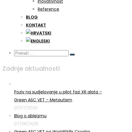
Inovativnost
Reference
BLOG
KONTAKT
Zadnje aktualnosti
Poziv na sudjelovanje u pilot fazi XR alata –
Green ASC VET – Metautism
01/07/2026
Blog o ableizmu
07/08/2025
Green ASC VET na WorldSkills Croatia