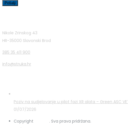
Kontakt informacije
Nikole Zrinskog 43
HR-35000 Slavonski Brod
385 35 411 900
info@struka.hr
Zadnje novosti
Poziv na sudjelovanje u pilot fazi XR alata – Green ASC 
01/07/2026
Copyright
STRUKA
. Sva prava pridržana.