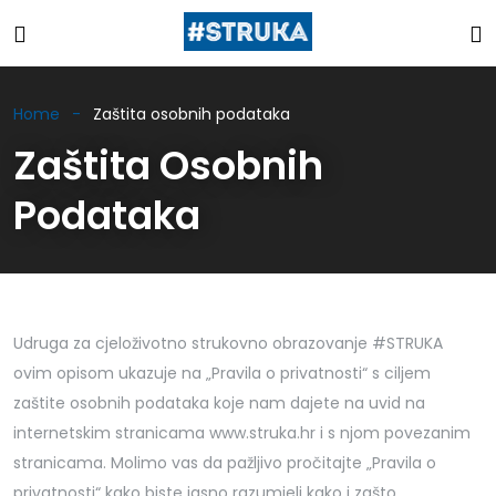
Home
Zaštita osobnih podataka
Zaštita Osobnih
Podataka
Udruga za cjeloživotno strukovno obrazovanje #STRUKA
ovim opisom ukazuje na „Pravila o privatnosti“ s ciljem
zaštite osobnih podataka koje nam dajete na uvid na
internetskim stranicama www.struka.hr i s njom povezanim
stranicama. Molimo vas da pažljivo pročitajte „Pravila o
privatnosti“ kako biste jasno razumjeli kako i zašto