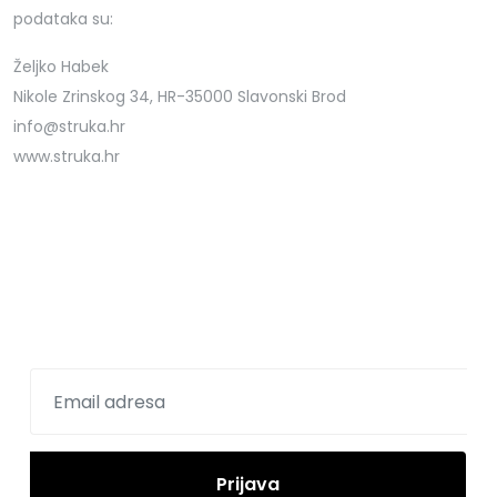
podataka su:
Željko Habek
Nikole Zrinskog 34, HR-35000 Slavonski Brod
info@struka.hr
www.struka.hr
Prijavite se na newsletter