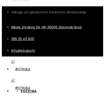
Udruga za cjeloživotno strukovno obrazovanje
Nikole Zrinskog 34, HR-35000 Slavonski Brod
385 35 411 900
info@struka.hr
POČETNA