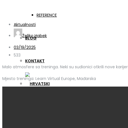
Trening u Mađarskoj
REFERENCE
Aktualnosti
Željko Habek
BLOG
03/19/2025
533
KONTAKT
Malo atmosfere sa treninga. Neki su sudionici otkrili nove karij
Mjesto treninga: Learn Virtual Europe, Mađarska