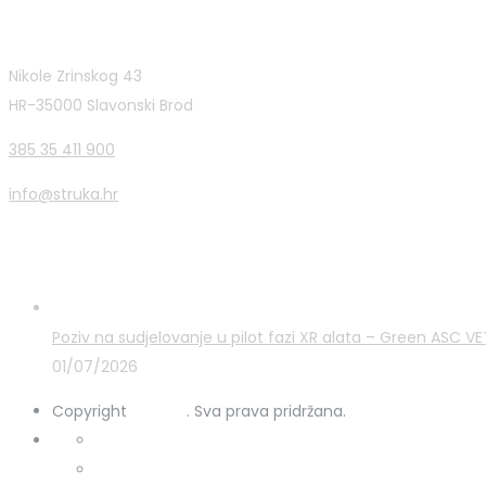
Kontakt informacije
Nikole Zrinskog 43
HR-35000 Slavonski Brod
385 35 411 900
info@struka.hr
Zadnje novosti
Poziv na sudjelovanje u pilot fazi XR alata – Green ASC 
01/07/2026
Copyright
STRUKA
. Sva prava pridržana.
Kontakt
Uporaba kolačića