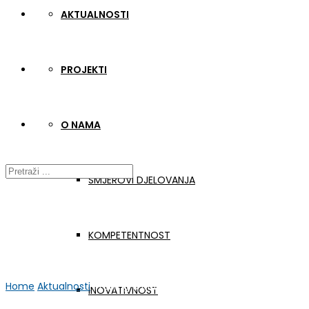
AKTUALNOSTI
PROJEKTI
O NAMA
SMJEROVI DJELOVANJA
KOMPETENTNOST
Home
Aktualnosti
Trening u Mađarskoj
INOVATIVNOST