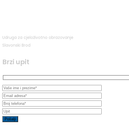
Udruga za cjeloživotno obrazovanje
Slavonski Brod
Brzi upit