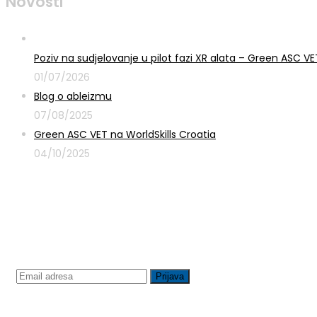
Novosti
Poziv na sudjelovanje u pilot fazi XR alata – Green ASC 
01/07/2026
Blog o ableizmu
07/08/2025
Green ASC VET na WorldSkills Croatia
04/10/2025
Prijavite se na newsletter