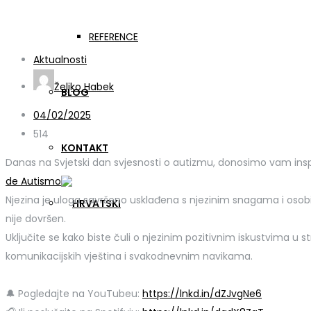
Podcast #15
REFERENCE
Aktualnosti
Željko Habek
BLOG
04/02/2025
514
KONTAKT
Danas na Svjetski dan svjesnosti o autizmu, donosimo vam in
de Autismo
.
Njezina je uloga savršeno usklađena s njezinim snagama i osob
nije dovršen.
Uključite se kako biste čuli o njezinim pozitivnim iskustvima u 
komunikacijskih vještina i svakodnevnim navikama.
🔔 Pogledajte na YouTubeu:
https://lnkd.in/dZJvgNe6