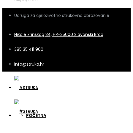
Udruga za cjeloživotno strukovno obrazovanje
Nikole Zrinskog 34, HR-35000 Slavonski Brod
385 35 411 900
info@struka.hr
POČETNA