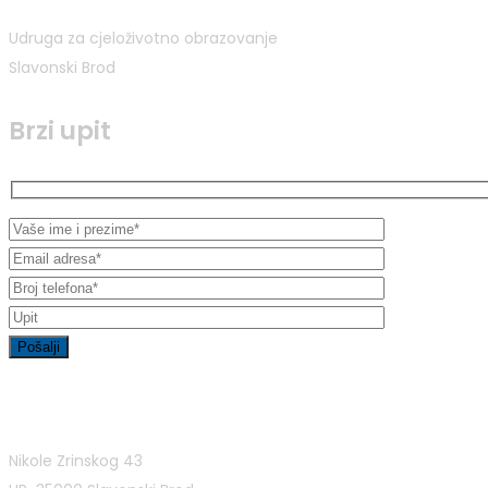
Udruga za cjeloživotno obrazovanje
Slavonski Brod
Brzi upit
Kontakt informacije
Nikole Zrinskog 43