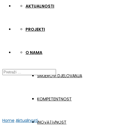
AKTUALNOSTI
PROJEKTI
O NAMA
SMJEROVI DJELOVANJA
KOMPETENTNOST
Home
Aktualnosti
Podcast #15
INOVATIVNOST