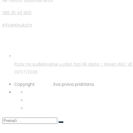
HR-35000 Slavonski Brod
385 35 411 900
info@struka.hr
Zadnje novosti
Poziv na sudjelovanje u pilot fazi XR alata – Green ASC 
01/07/2026
Copyright
STRUKA
. Sva prava pridržana.
Kontakt
Uporaba kolačića
Zaštita osobnih podataka