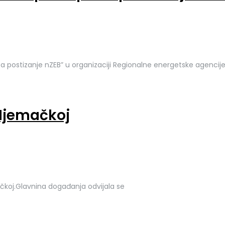
a za postizanje nZEB” u organizaciji Regionalne energetske agencij
 Njemačkoj
čkoj.Glavnina događanja odvijala se