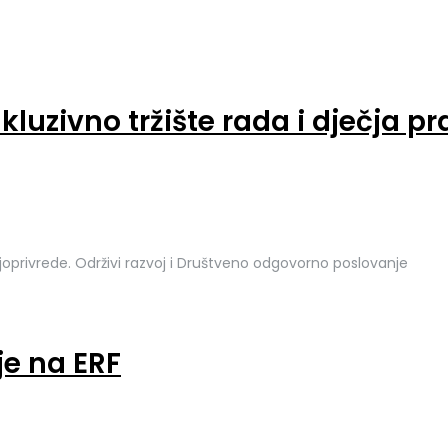
kluzivno tržište rada i dječja p
joprivrede. Održivi razvoj i Društveno odgovorno poslovanje
e na ERF