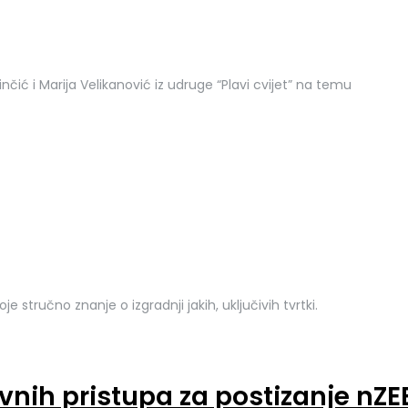
čić i Marija Velikanović iz udruge “Plavi cvijet” na temu
e stručno znanje o izgradnji jakih, uključivih tvrtki.
vnih pristupa za postizanje nZE