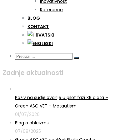
Inovativnost
Reference
BLOG
KONTAKT
Zadnje aktualnosti
Poziv na sudjelovanje u pilot fazi XR alata –
Green ASC VET – Metautism
01/07/2026
Blog o ableizmu
07/08/2025
Green ASC VET na WorldSkills Croatia