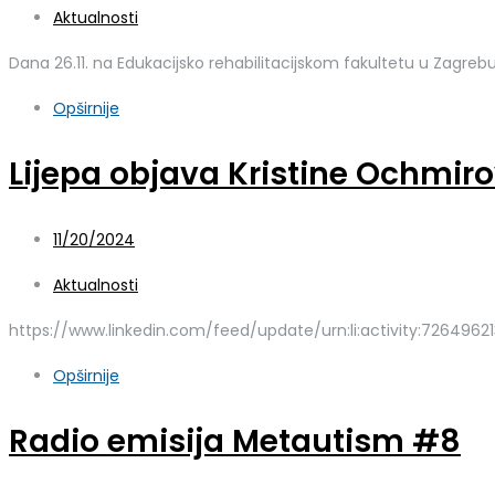
Aktualnosti
Dana 26.11. na Edukacijsko rehabilitacijskom fakultetu u Zagre
Opširnije
Lijepa objava Kristine Ochmir
11/20/2024
Aktualnosti
https://www.linkedin.com/feed/update/urn:li:activity:7264962
Opširnije
Radio emisija Metautism #8