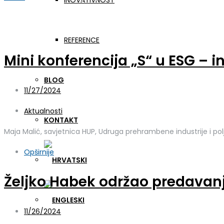
INOVATIVNOST
Aktualnosti
REFERENCE
Mini konferencija „S“ u ESG – in
BLOG
11/27/2024
Aktualnosti
KONTAKT
Maja Malić, savjetnica HUP, Udruga prehrambene industrije i pol
Opširnije
Željko Habek održao predavanj
11/26/2024