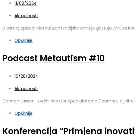
11/02/2024
Aktualnosti
U osmoj epizodi Metautizam radijske emisije gostuju Ankica Korin
Opširnije
Podcast Metautism #10
10/28/2024
Aktualnosti
Carsten Lassen, izvršni direktor Specialisterne Denmark, dijeli svoj
Opširnije
Konferencija “Primjena inovati