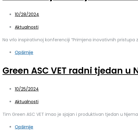
10/28/2024
Aktualnosti
Na vrlo inspirativnoj konferenciji “Primjena inovativnih pristup
Opširnije
Green ASC VET radni tjedan u
10/25/2024
Aktualnosti
Tim Green ASC VET imao je sjajan i produktivan tjedan u Njema
Opširnije