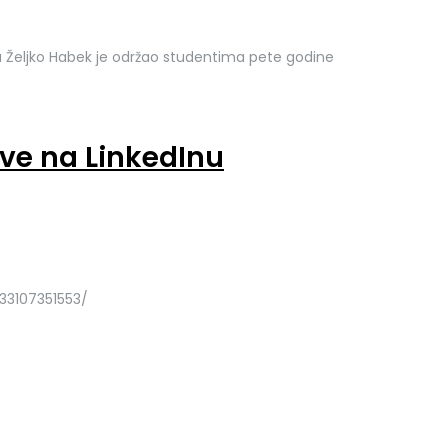
bu Željko Habek je održao studentima pete godine
ove na LinkedInu
133107351553/