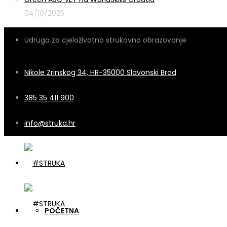
04/10/2025
Udruga za cjeloživotno strukovno obrazovanje
Nikole Zrinskog 34, HR-35000 Slavonski Brod
385 35 411 900
info@struka.hr
POČETNA