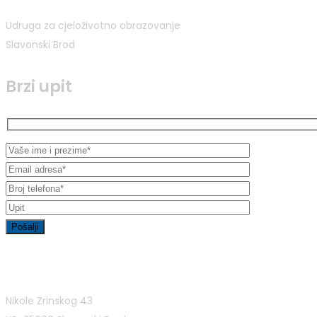
Udruga za cjeloživotno obrazovanje
Slavonski Brod
Brzi upit
Kontakt informacije
Nikole Zrinskog 43