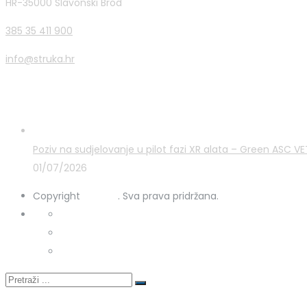
HR-35000 Slavonski Brod
385 35 411 900
info@struka.hr
Zadnje novosti
Poziv na sudjelovanje u pilot fazi XR alata – Green ASC 
01/07/2026
Copyright
STRUKA
. Sva prava pridržana.
Kontakt
Uporaba kolačića
Zaštita osobnih podataka