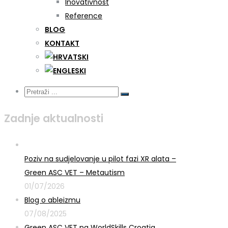
Inovativnost
Reference
BLOG
KONTAKT
Zadnje aktualnosti
Poziv na sudjelovanje u pilot fazi XR alata –
Green ASC VET – Metautism
01/07/2026
Blog o ableizmu
07/08/2025
Green ASC VET na WorldSkills Croatia