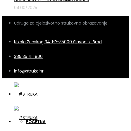
04/10/2025
Udruga za cjeloživotno strukovno obrazovanje
Nikole Zrinskog 34, HR-35000 Slavonski Brod
385 35 411 900
info@struka.hr
POČETNA