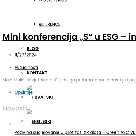
INOVATIVNOST
Dan:
27. studenoga 2024
REFERENCE
Mini konferencija „S“ u ESG – in
BLOG
11/27/2024
Aktualnosti
KONTAKT
Maja Malić, savjetnica HUP, Udruga prehrambene industrije i pol
Opširnije
Novosti
Poziv na sudjelovanje u pilot fazi XR alata – Green ASC 