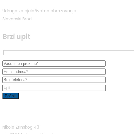
Udruga za cjeloživotno obrazovanje
Slavonski Brod
Brzi upit
Kontakt informacije
Nikole Zrinskog 43