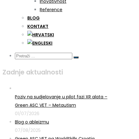
Inovativnost
Reference
BLOG
KONTAKT
Zadnje aktualnosti
Poziv na sudjelovanje u pilot fazi XR alata –
Green ASC VET – Metautism
01/07/2026
Blog o ableizmu
07/08/2025
Green ASC VET na WorldSkills Croatia