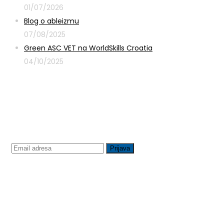
01/07/2026
Blog o ableizmu
07/08/2025
Green ASC VET na WorldSkills Croatia
04/10/2025
Prijavite se na newsletter