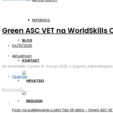
INOVATIVNOST
Dan:
10. travnja 2025.
REFERENCE
Green ASC VET na WorldSkills 
BLOG
04/10/2025
Aktualnosti
KONTAKT
Na WorldSkills Croatia 10. travnja 2025. u Zagrebu Edita Margeta 
Opširnije
Novosti
Poziv na sudjelovanje u pilot fazi XR alata – Green ASC 