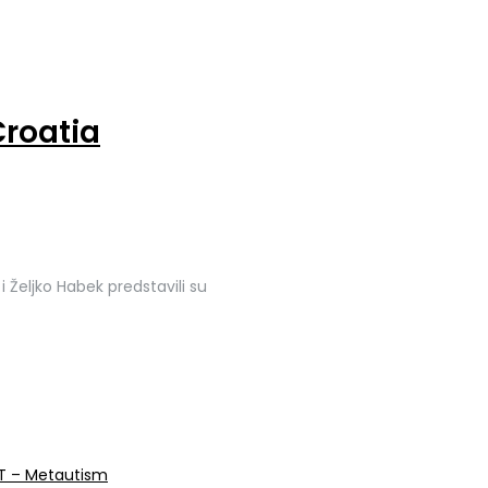
Croatia
i Željko Habek predstavili su
VET – Metautism