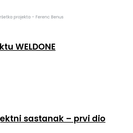
vršetka projekta – Ferenc Benus
jektu WELDONE
ktni sastanak – prvi dio