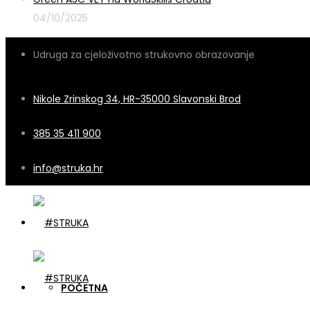
04/10/2025
Udruga za cjeloživotno strukovno obrazovanje
Nikole Zrinskog 34, HR-35000 Slavonski Brod
385 35 411 900
info@struka.hr
POČETNA