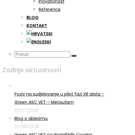
Inovativnost
Reference
BLOG
KONTAKT
Zadnje aktualnosti
Poziv na sudjelovanje u pilot fazi XR alata –
Green ASC VET – Metautism
01/07/2026
Blog o ableizmu
07/08/2025
Green ASC VET na WorldSkills Croatia