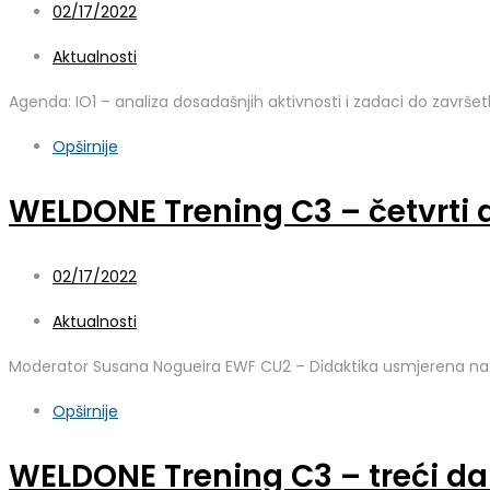
02/17/2022
Aktualnosti
Agenda: IO1 – analiza dosadašnjih aktivnosti i zadaci do završ
Opširnije
WELDONE Trening C3 – četvrti 
02/17/2022
Aktualnosti
Moderator Susana Nogueira EWF CU2 – Didaktika usmjerena na uče
Opširnije
WELDONE Trening C3 – treći d