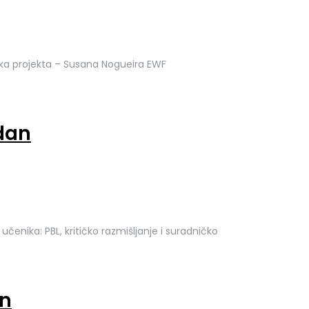
etka projekta – Susana Nogueira EWF
dan
nika: PBL, kritičko razmišljanje i suradničko
an