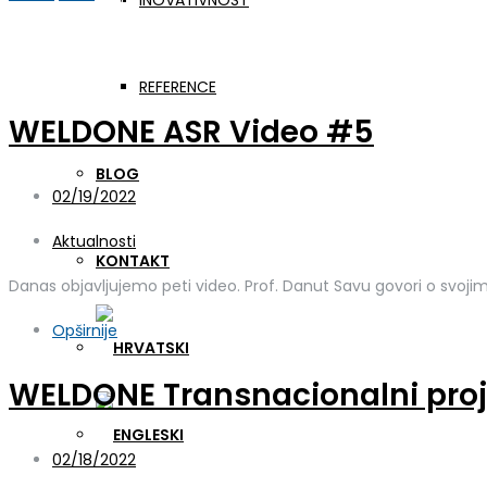
INOVATIVNOST
Mjesec:
veljača 2022.
REFERENCE
WELDONE ASR Video #5
BLOG
02/19/2022
Aktualnosti
KONTAKT
Danas objavljujemo peti video. Prof. Danut Savu govori o svo
Opširnije
WELDONE Transnacionalni proje
02/18/2022