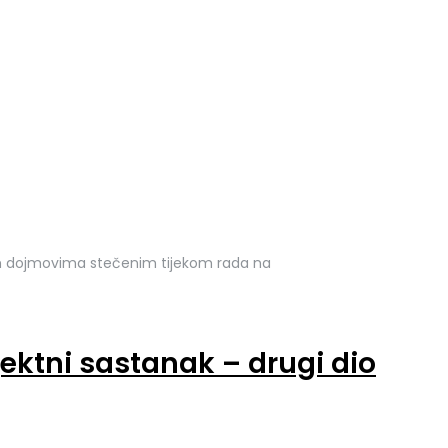
jim dojmovima stečenim tijekom rada na
ktni sastanak – drugi dio