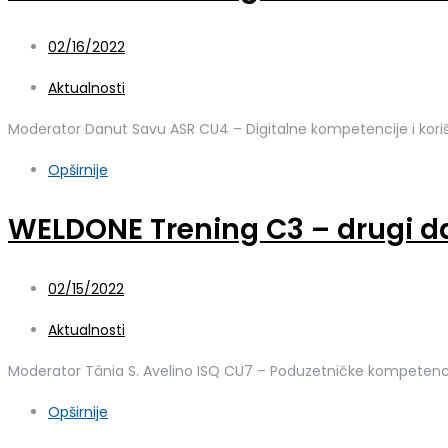
02/16/2022
Aktualnosti
Moderator Danut Savu ASR CU4 – Digitalne kompetencije i korišt
Opširnije
WELDONE Trening C3 – drugi d
02/15/2022
Aktualnosti
Moderator Tânia S. Avelino ISQ CU7 – Poduzetničke kompetenci
Opširnije