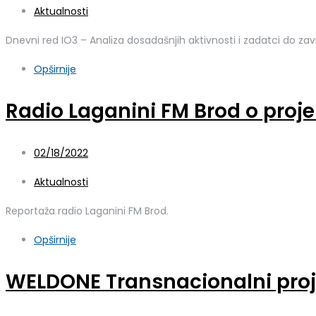
Aktualnosti
Dnevni red IO3 – Analiza dosadašnjih aktivnosti i zadatci do za
Opširnije
Radio Laganini FM Brod o pro
02/18/2022
Aktualnosti
Reportaža radio Laganini FM Brod.
Opširnije
WELDONE Transnacionalni proje