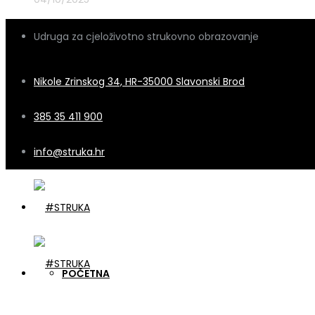
Udruga za cjeloživotno strukovno obrazovanje
Nikole Zrinskog 34, HR-35000 Slavonski Brod
385 35 411 900
info@struka.hr
POČETNA