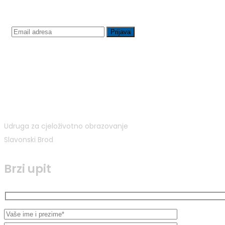
Prijavite se na newsletter
Udruga za cjeloživotno obrazovanje
Slavonski Brod
Brzi upit