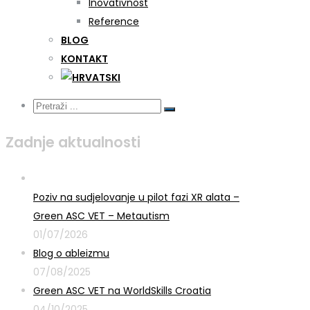
Inovativnost
Reference
BLOG
KONTAKT
Zadnje aktualnosti
Poziv na sudjelovanje u pilot fazi XR alata –
Green ASC VET – Metautism
01/07/2026
Blog o ableizmu
07/08/2025
Green ASC VET na WorldSkills Croatia
04/10/2025