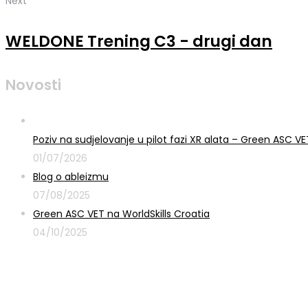
Next
WELDONE Trening C3 - drugi dan
Novosti
Poziv na sudjelovanje u pilot fazi XR alata – Green ASC 
01/07/2026
Blog o ableizmu
07/08/2025
Green ASC VET na WorldSkills Croatia
04/10/2025