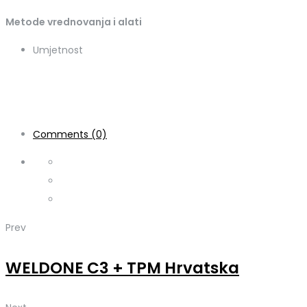
Metode vrednovanja i alati
Umjetnost
Comments (0)
Prev
WELDONE C3 + TPM Hrvatska