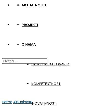
AKTUALNOSTI
PROJEKTI
O NAMA
SMJEROVI DJELOVANJA
KOMPETENTNOST
Home
Aktualnosti
WELDONE Trening C3 – prvi dan
INOVATIVNOST