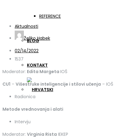
WELDONE Trening C3 – p
REFERENCE
Aktualnosti
Željko Habek
BLOG
02/14/2022
1537
KONTAKT
Moderator:
Edita Margeta
IOŠ
CU1
–
Višestruke inteligencije i stilovi učenja
– IOŠ
Radionica
Metode vrednovanja i alati
Intervju
Moderator:
Virginia Rista
IEKEP