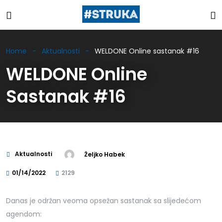
Home
Aktualnosti
WELDONE Online sastanak #16
WELDONE Online
Sastanak #16
Aktualnosti
Željko Habek
01/14/2022
2129
Danas je održan veoma opsežan sastanak sa slijedećom
agendom: