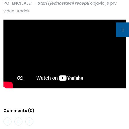
POTENCIJALE“
–
Stari i jednostavni recepti
objavio je prvi
video uradak.
Comments (0)