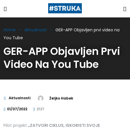
Home
Aktualnosti
GER-APP Objavljen prvi video na
You Tube
GER-APP Objavljen Prvi
Video Na You Tube
Aktualnosti
Željko Habek
01/07/2022
2127
Pilot projekt
„ZATVORI CIKLUS, ISKORISTI SVOJE