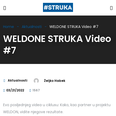
Home
Aktualnosti
WELDONE STRUKA Video #7
WELDONE STRUKA Video
#7
Aktualnosti
Željko Habek
03/21/2022
1567
Evo posljednjeg videa u ciklusu: Kako, kao partner u projektu
WELDON, vidite njegove rezultate.