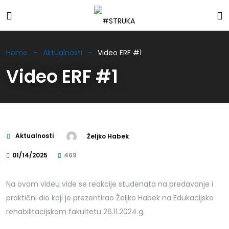
Home
Aktualnosti
Video ERF #1
Video ERF #1
Aktualnosti
Željko Habek
01/14/2025
469
Na ovom videu vide se reakcije studenata na predavanje i
praktični dio koji je prezentirao Željko Habek na Edukacijsko
rehabilitacijskom fakultetu 26.11.2024.g.