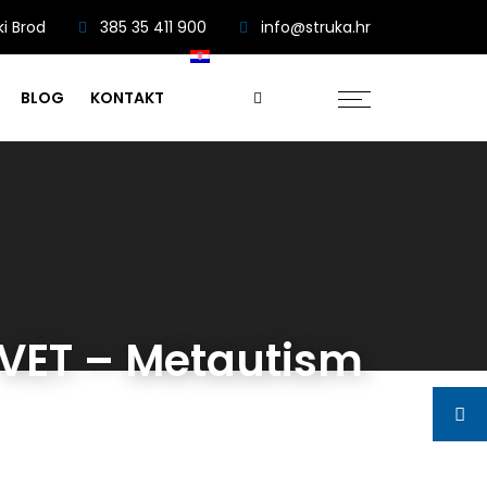
ki Brod
385 35 411 900
info@struka.hr
BLOG
KONTAKT
 VET – Metautism