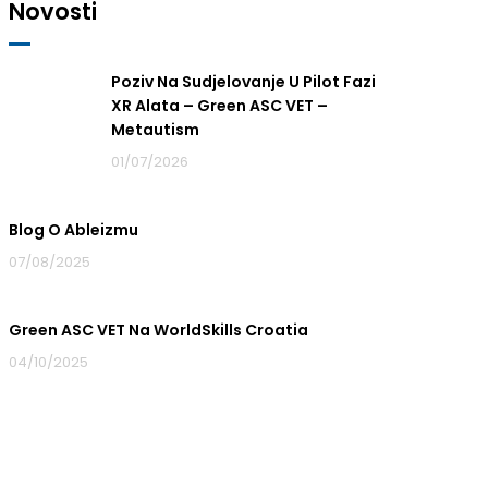
Novosti
Poziv Na Sudjelovanje U Pilot Fazi
XR Alata – Green ASC VET –
Metautism
01/07/2026
Blog O Ableizmu
07/08/2025
Green ASC VET Na WorldSkills Croatia
04/10/2025