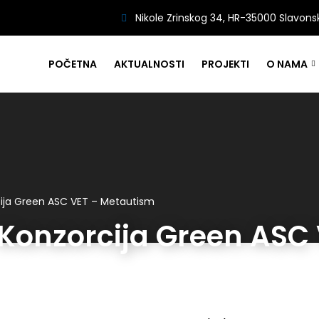
Nikole Zrinskog 34, HR-35000 Slavons
POČETNA
AKTUALNOSTI
PROJEKTI
O NAMA
cija Green ASC VET – Metautism
Konzorcija Green ASC