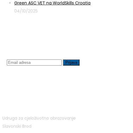
Green ASC VET na WorldSkills Croatia
04/10/2025
Prijavite se na newsletter
Udruga za cjeloživotno obrazovanje
Slavonski Brod