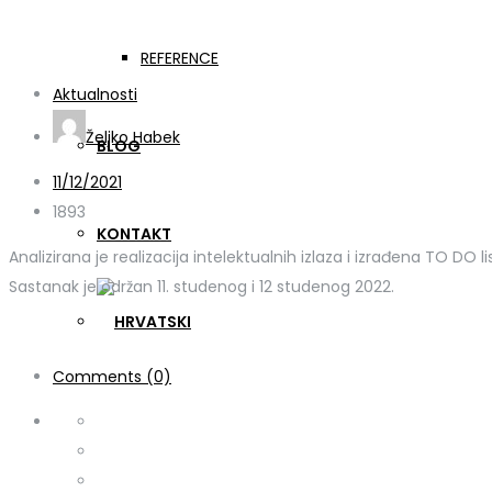
GER-APP TPM3 Transnac
REFERENCE
Aktualnosti
Željko Habek
BLOG
11/12/2021
1893
KONTAKT
Analizirana je realizacija intelektualnih izlaza i izrađena TO DO li
Sastanak je održan 11. studenog i 12 studenog 2022.
Comments (0)