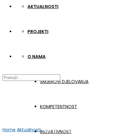
AKTUALNOSTI
PROJEKTI
O NAMA
SMJEROVI DJELOVANJA
KOMPETENTNOST
Home
Aktualnosti
GER-APP TPM3 Transnacionalni sastanak Ma
INOVATIVNOST