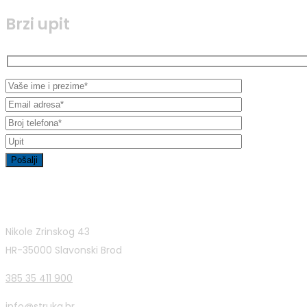
Brzi upit
Kontakt informacije
Nikole Zrinskog 43
HR-35000 Slavonski Brod
385 35 411 900
info@struka.hr