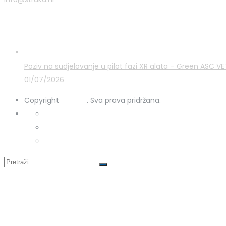
Zadnje novosti
Poziv na sudjelovanje u pilot fazi XR alata – Green ASC 
01/07/2026
Copyright
STRUKA
. Sva prava pridržana.
Kontakt
Uporaba kolačića
Zaštita osobnih podataka