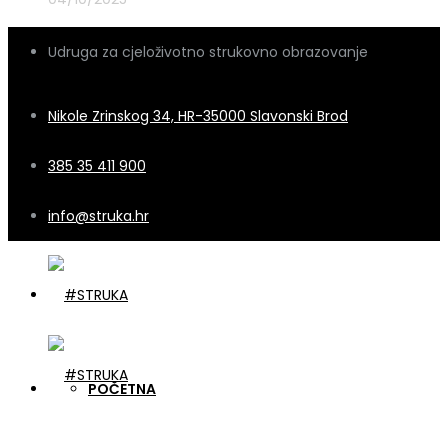
Udruga za cjeloživotno strukovno obrazovanje
Nikole Zrinskog 34, HR-35000 Slavonski Brod
385 35 411 900
info@struka.hr
POČETNA