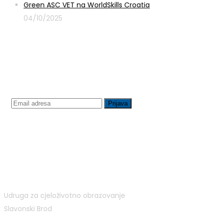
Green ASC VET na WorldSkills Croatia
04/10/2025
Prijavite se na newsletter
Udruga za cjeloživotno obrazovanje
Slavonski Brod