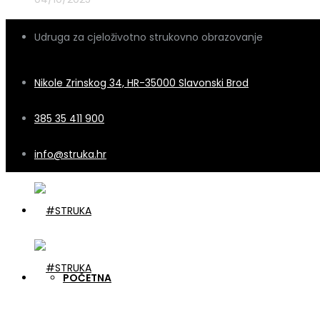
Udruga za cjeloživotno strukovno obrazovanje
Nikole Zrinskog 34, HR-35000 Slavonski Brod
385 35 411 900
info@struka.hr
POČETNA