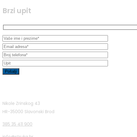
Brzi upit
Kontakt informacije
Nikole Zrinskog 43
HR-35000 Slavonski Brod
385 35 411 900
info@struka.hr