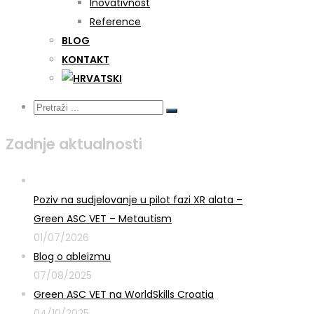
Inovativnost
Reference
BLOG
KONTAKT
Zadnje aktualnosti
Poziv na sudjelovanje u pilot fazi XR alata –
Green ASC VET – Metautism
01/07/2026
Blog o ableizmu
07/08/2025
Green ASC VET na WorldSkills Croatia
04/10/2025