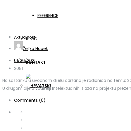
GER-APP online sastana
REFERENCE
Aktualnosti
BLOG
Željko Habek
01/26/2021
KONTAKT
2081
Na sastanku u uvodnom dijelu održana je radionica na temu: Soci
U drugom dijelu voditelji Intelektualnih izlaza na projektu prezen
Comments (0)