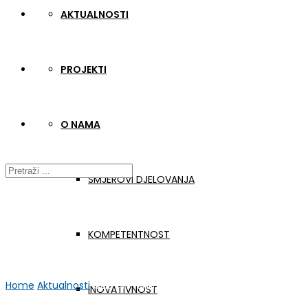
AKTUALNOSTI
PROJEKTI
O NAMA
SMJEROVI DJELOVANJA
KOMPETENTNOST
Home
Aktualnosti
GER-APP online sastanak #2
INOVATIVNOST