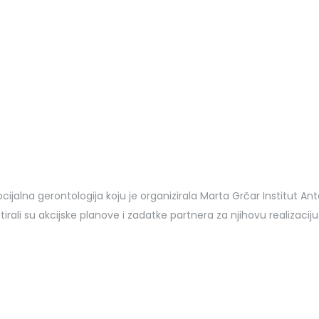
k #2
jalna gerontologija koju je organizirala Marta Grčar Institut Anto
tirali su akcijske planove i zadatke partnera za njihovu realizaciju