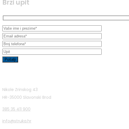
Brzi upit
Kontakt informacije
Nikole Zrinskog 43
HR-35000 Slavonski Brod
385 35 411 900
info@struka.hr