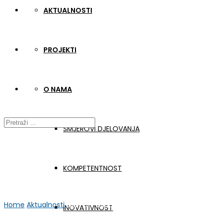
AKTUALNOSTI
PROJEKTI
O NAMA
SMJEROVI DJELOVANJA
KOMPETENTNOST
Home
Aktualnosti
DRinVET trilateralni sastanak
INOVATIVNOST