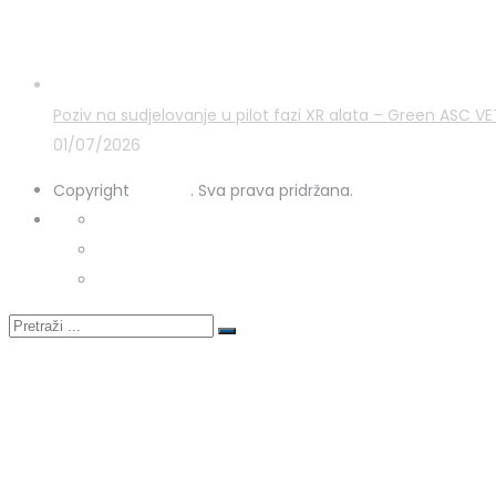
Zadnje novosti
Poziv na sudjelovanje u pilot fazi XR alata – Green ASC 
01/07/2026
Copyright
STRUKA
. Sva prava pridržana.
Kontakt
Uporaba kolačića
Zaštita osobnih podataka