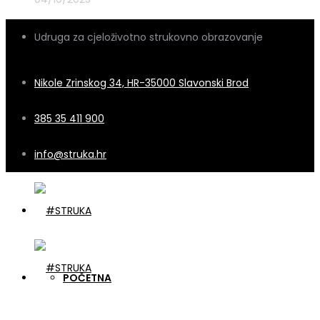
Udruga za cjeloživotno strukovno obrazovanje
Nikole Zrinskog 34, HR-35000 Slavonski Brod
385 35 411 900
info@struka.hr
POČETNA