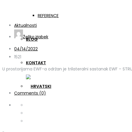
DRinVET trilateralni sas
REFERENCE
Aktualnosti
Željko Habek
BLOG
04/14/2022
1521
KONTAKT
U prostorijama EWF-a održan je trilateralni sastanak EWF – STRU
Comments (0)