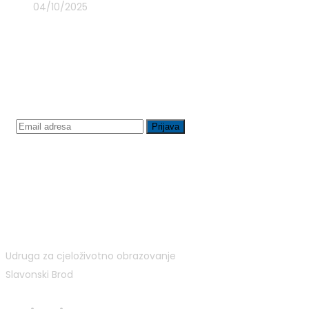
04/10/2025
Prijavite se na newsletter
Udruga za cjeloživotno obrazovanje
Slavonski Brod