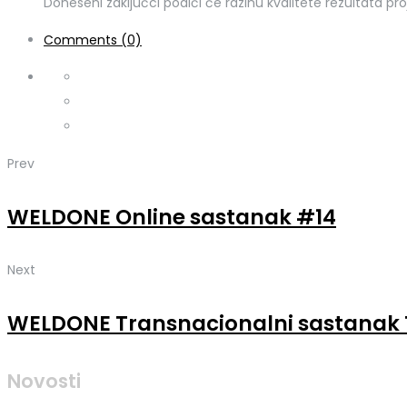
Doneseni zaključci podići će razinu kvalitete rezultata pro
Comments (0)
Prev
WELDONE Online sastanak #14
Next
WELDONE Transnacionalni sastanak
Novosti