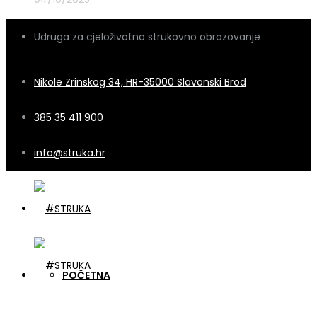
Udruga za cjeloživotno strukovno obrazovanje
Nikole Zrinskog 34, HR-35000 Slavonski Brod
385 35 411 900
info@struka.hr
POČETNA