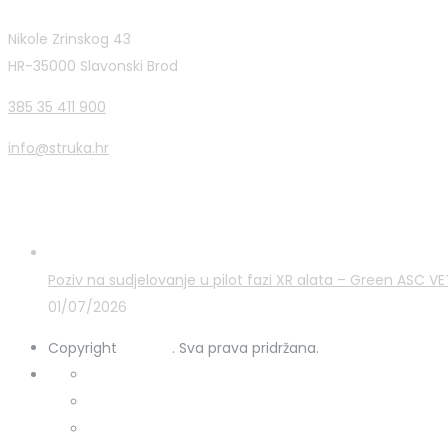
Nikole Zrinskog 43
HR-35000 Slavonski Brod
385 35 411 900
info@struka.hr
Zadnje novosti
Poziv na sudjelovanje u pilot fazi XR alata – Green ASC 
01/07/2026
Copyright
STRUKA
. Sva prava pridržana.
Kontakt
Uporaba kolačića
Zaštita osobnih podataka