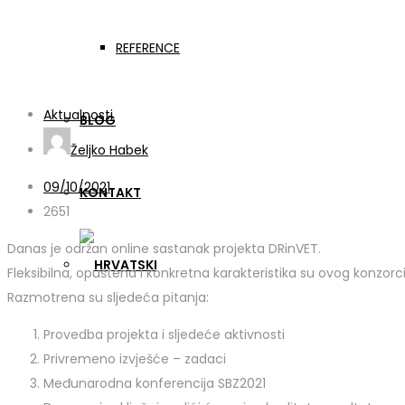
DRinVET online sastana
REFERENCE
Aktualnosti
BLOG
Željko Habek
09/10/2021
KONTAKT
2651
Danas je održan online sastanak projekta DRinVET.
Fleksibilna, opuštena i konkretna karakteristika su ovog konzorci
Razmotrena su sljedeća pitanja:
Provedba projekta i sljedeće aktivnosti
Privremeno izvješće – zadaci
Međunarodna konferencija SBZ2021