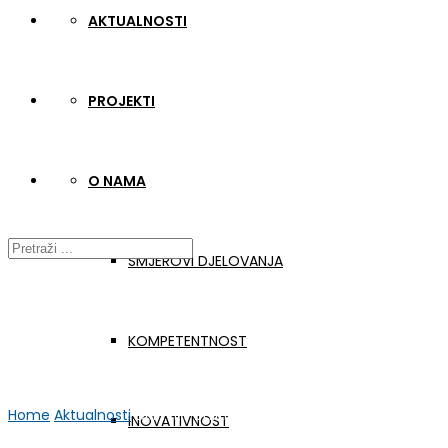
AKTUALNOSTI
PROJEKTI
O NAMA
SMJEROVI DJELOVANJA
KOMPETENTNOST
Home
Aktualnosti
DRinVET online sastanak #5
INOVATIVNOST