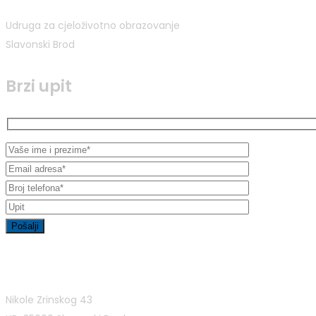
Udruga za cjeloživotno obrazovanje
Slavonski Brod
Brzi upit
Kontakt informacije
Nikole Zrinskog 43