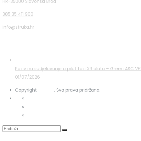
HR-35000 Slavonski Brod
385 35 411 900
info@struka.hr
Zadnje novosti
Poziv na sudjelovanje u pilot fazi XR alata – Green ASC 
01/07/2026
Copyright
STRUKA
. Sva prava pridržana.
Kontakt
Uporaba kolačića
Zaštita osobnih podataka