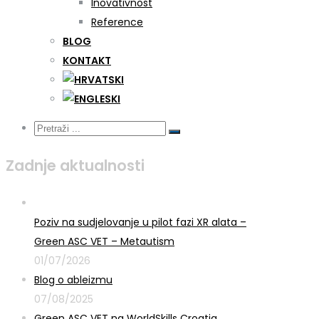
Inovativnost
Reference
BLOG
KONTAKT
Zadnje aktualnosti
Poziv na sudjelovanje u pilot fazi XR alata –
Green ASC VET – Metautism
01/07/2026
Blog o ableizmu
07/08/2025
Green ASC VET na WorldSkills Croatia