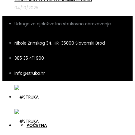
04/10/2025
Udruga za cjeloživotno strukovno obrazovanje
Nikole Zrinskog 34, HR-35000 Slavonski Brod
385 35 411 900
info@struka.hr
POČETNA