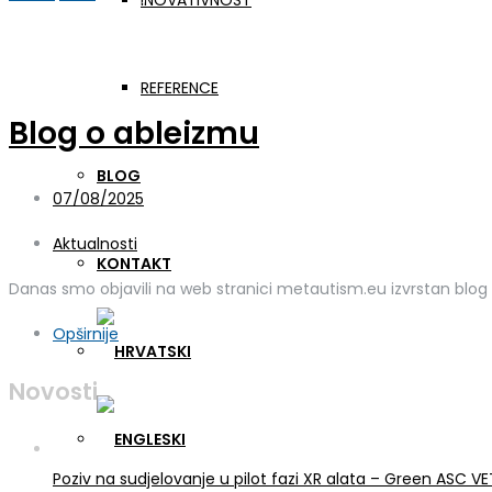
INOVATIVNOST
Mjesec:
srpanj 2025.
REFERENCE
Blog o ableizmu
BLOG
07/08/2025
Aktualnosti
KONTAKT
Danas smo objavili na web stranici metautism.eu izvrstan blog
Opširnije
Novosti
Poziv na sudjelovanje u pilot fazi XR alata – Green ASC 