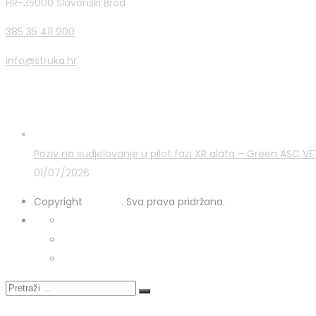
HR-35000 Slavonski Brod
385 35 411 900
info@struka.hr
Zadnje novosti
Poziv na sudjelovanje u pilot fazi XR alata – Green ASC 
01/07/2026
Copyright
STRUKA
. Sva prava pridržana.
Kontakt
Uporaba kolačića
Zaštita osobnih podataka