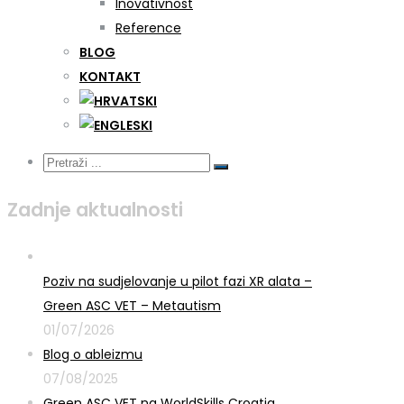
Inovativnost
Reference
BLOG
KONTAKT
Zadnje aktualnosti
Poziv na sudjelovanje u pilot fazi XR alata –
Green ASC VET – Metautism
01/07/2026
Blog o ableizmu
07/08/2025
Green ASC VET na WorldSkills Croatia