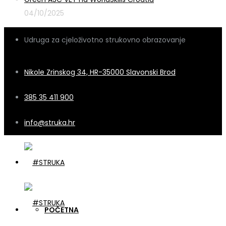
04/10/2025
Udruga za cjeloživotno strukovno obrazovanje
Nikole Zrinskog 34, HR-35000 Slavonski Brod
385 35 411 900
info@struka.hr
POČETNA