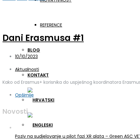
INOVATIVNOST
Dan:
10. listopada 2023.
REFERENCE
Dani Erasmusa #1
BLOG
10/10/2023
Aktualnosti
KONTAKT
Kako od Erasmus+ korisnika do uspješnog koordinatora Erasmus
Opširnije
Novosti
Poziv na sudjelovanje u pilot fazi XR alata – Green ASC 