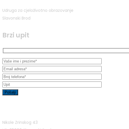
Udruga za cjeloživotno obrazovanje
Slavonski Brod
Brzi upit
Kontakt informacije
Nikole Zrinskog 43