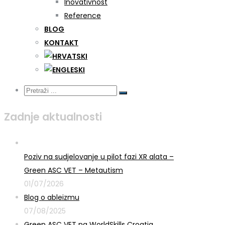
Inovativnost
Reference
BLOG
KONTAKT
Zadnje aktualnosti
Poziv na sudjelovanje u pilot fazi XR alata –
Green ASC VET – Metautism
01/07/2026
Blog o ableizmu
07/08/2025
Green ASC VET na WorldSkills Croatia