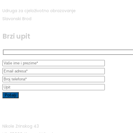
Udruga za cjeloživotno obrazovanje
Slavonski Brod
Brzi upit
Kontakt informacije
Nikole Zrinskog 43