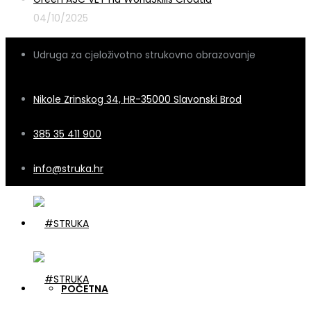
04/10/2025
Udruga za cjeloživotno strukovno obrazovanje
Nikole Zrinskog 34, HR-35000 Slavonski Brod
385 35 411 900
info@struka.hr
POČETNA