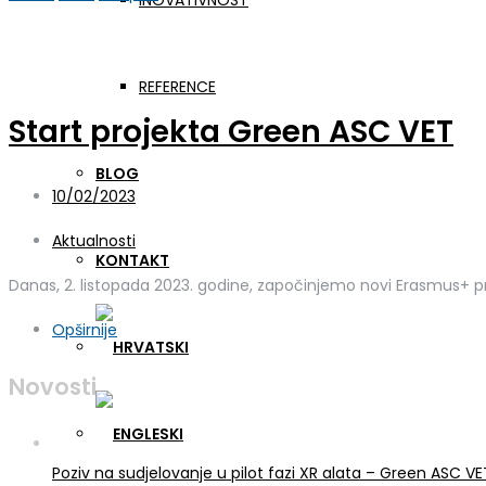
INOVATIVNOST
Dan:
2. listopada 2023.
REFERENCE
Start projekta Green ASC VET
BLOG
10/02/2023
Aktualnosti
KONTAKT
Danas, 2. listopada 2023. godine, započinjemo novi Erasmus+ p
Opširnije
Novosti
Poziv na sudjelovanje u pilot fazi XR alata – Green ASC 