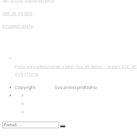
HR-35000 Slavonski Brod
385 35 411 900
info@struka.hr
Zadnje novosti
Poziv na sudjelovanje u pilot fazi XR alata – Green ASC 
01/07/2026
Copyright
STRUKA
. Sva prava pridržana.
Kontakt
Uporaba kolačića
Zaštita osobnih podataka