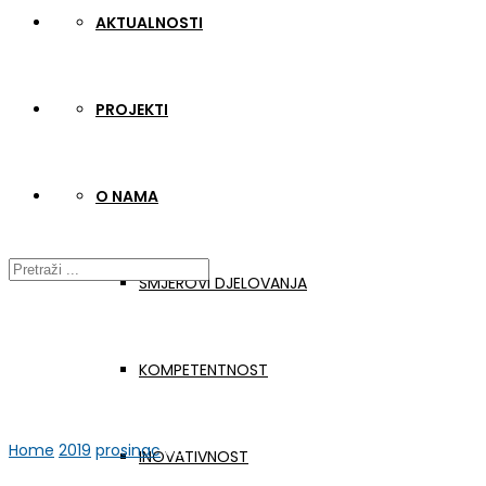
AKTUALNOSTI
PROJEKTI
O NAMA
SMJEROVI DJELOVANJA
KOMPETENTNOST
Home
2019
prosinac
06
INOVATIVNOST