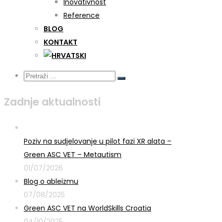
Inovativnost
Reference
BLOG
KONTAKT
Zadnje aktualnosti
Poziv na sudjelovanje u pilot fazi XR alata –
Green ASC VET – Metautism
01/07/2026
Blog o ableizmu
07/08/2025
Green ASC VET na WorldSkills Croatia
04/10/2025