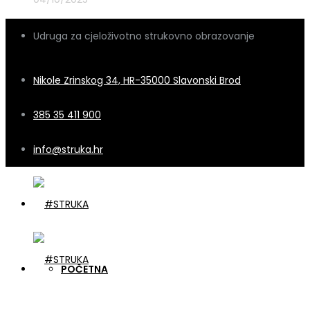
Udruga za cjeloživotno strukovno obrazovanje
Nikole Zrinskog 34, HR-35000 Slavonski Brod
385 35 411 900
info@struka.hr
POČETNA