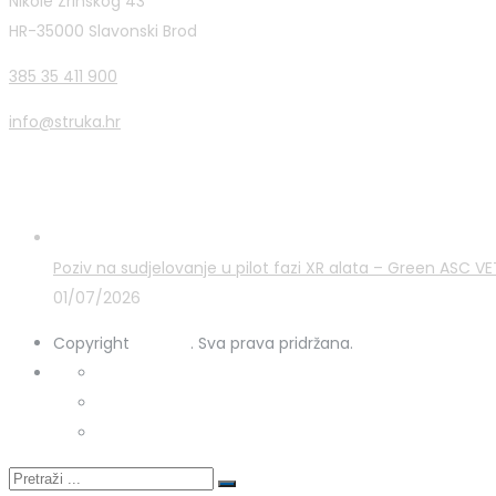
Nikole Zrinskog 43
HR-35000 Slavonski Brod
385 35 411 900
info@struka.hr
Zadnje novosti
Poziv na sudjelovanje u pilot fazi XR alata – Green ASC 
01/07/2026
Copyright
STRUKA
. Sva prava pridržana.
Kontakt
Uporaba kolačića
Zaštita osobnih podataka