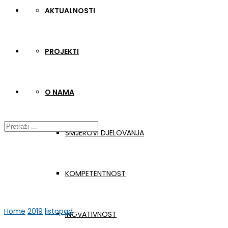
AKTUALNOSTI
PROJEKTI
O NAMA
SMJEROVI DJELOVANJA
KOMPETENTNOST
Home
2019
listopad
04
INOVATIVNOST