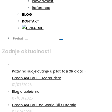
Inovativnost
Reference
BLOG
KONTAKT
Zadnje aktualnosti
Poziv na sudjelovanje u pilot fazi XR alata –
Green ASC VET – Metautism
01/07/2026
Blog o ableizmu
07/08/2025
Green ASC VET na WorldSkills Croatia
04/10/2025