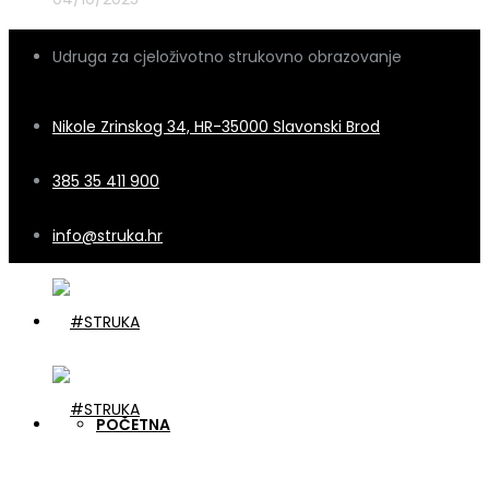
Udruga za cjeloživotno strukovno obrazovanje
Nikole Zrinskog 34, HR-35000 Slavonski Brod
385 35 411 900
info@struka.hr
POČETNA