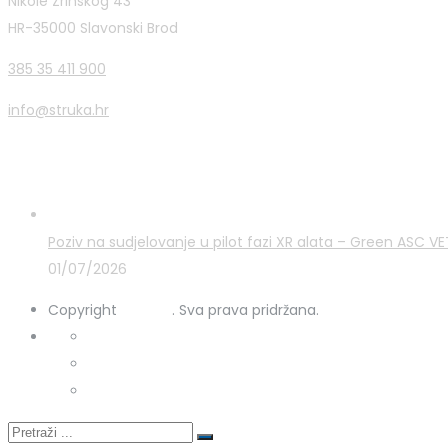
Nikole Zrinskog 43
HR-35000 Slavonski Brod
385 35 411 900
info@struka.hr
Zadnje novosti
Poziv na sudjelovanje u pilot fazi XR alata – Green ASC 
01/07/2026
Copyright
STRUKA
. Sva prava pridržana.
Kontakt
Uporaba kolačića
Zaštita osobnih podataka